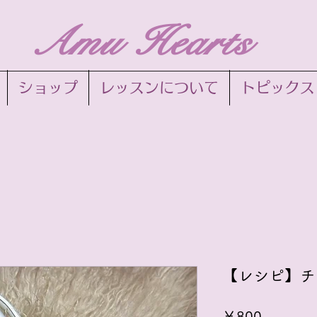
Amu Hearts
ショップ
レッスンについて
トピックス
【レシピ】チ
価
￥800